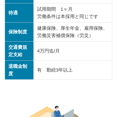
試用期間 1ヶ月
待遇
労働条件は本採用と同じです
健康保険、厚生年金、雇用保険、
保険制度
労働災害補償保険（労災）
交通費規
4万円迄/月
定支給
退職金制
有 勤続3年以上
度